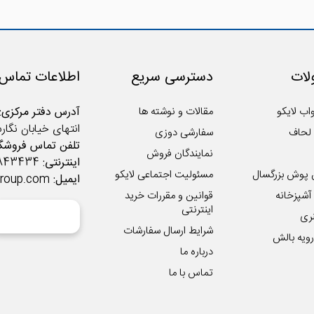
ات
دسترسی سریع
اطلاعات تماس
اب لایکو
مقالات و نوشته ها
آدرس دفتر مرکزی:
انتهای خیابان نگار
لحاف
سفارشی دوزی
تلفن تماس فروشگا
نمایندگان فروش
اینترنتی:
02122843434
 پوش بزرگسال
مسئولیت اجتماعی لایکو
ایمیل:
group.com
شپزخانه
قوانین و مقررات خرید
اینترنتی
ری
شرایط ارسال سفارشات
ویه بالش
درباره ما
تماس با ما