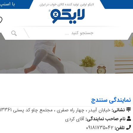
!با اسنپ پی ا
لایکو اولین تولید کننده کالای خواب در ایران
نمایندگی سنندج
نشانی:
خیابان آبیدر ، چهار راه صفری ، مجتمع چاو کد پستی 13361- 66197
نام صاحب نمایندگی:
آقای کردی
تلفن:
09181735042