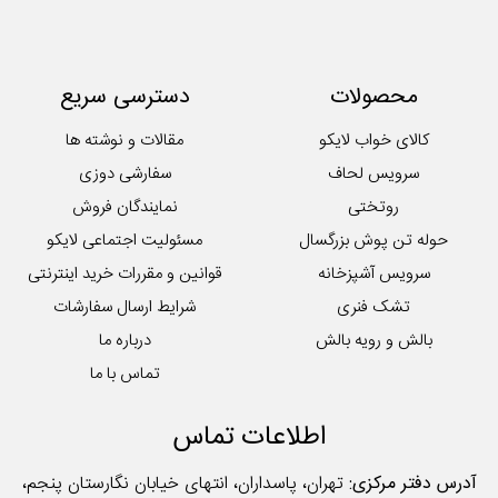
سرویس کودک و نوزاد
سرویس لحاف
سرویس ملحفه
محصولات
دسترسی سریع
کوسن
لایکوی سبز
کالای خواب لایکو
مقالات و نوشته ها
محصولات تکی آشپزخانه
سرویس لحاف
سفارشی دوزی
روتختی
نمایندگان فروش
حوله تن پوش بزرگسال
مسئولیت اجتماعی لایکو
سرویس آشپزخانه
قوانین و مقررات خرید اینترنتی
تشک فنری
شرایط ارسال سفارشات
بالش و رویه بالش
درباره ما
تماس با ما
اطلاعات تماس
آدرس دفتر مرکزی:
تهران، پاسداران، انتهای خیابان نگارستان پنجم،