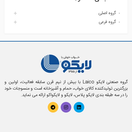
گروه اصلی
گروه فرعی
اتاق خواب لایکو
آشپزخانه لایکو
اکسسوری حمام
حمام لایکو
بالش و رویه بالش
پارچه
پتو
تشک فنری و محافظ تشک
تشک میهمان و سفری
حوله استخری
گروه صنعتی لایکو Laico با بیش از نیم قرن سابقه فعالیت، اولین و
حوله تن پوش بزرگسال
بزرگترین تولیدکننده کالای خواب، حمام و آشپزخانه است و منسوجات خود
را در سه طبقه بندی لایکو پلاس، لایکو و لایکواکو ارائه می نماید.
حوله تن پوش کودک
حوله حمامی
حوله دستی
روتختی
سرویس آشپزخانه