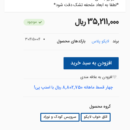
*لطفا به ابعاد ملحفه تشک دقت شود*
35,211,000 ريال
موجود
30415004
برند
لایکو پلاس
بارکدهای محصول
افزودن به سبد خرید
افزودن به علاقه مندی
چهار قسط ماهانه 8,802,750 ريال با اسنپ پی!
گروه محصول
اتاق خواب لایکو
سرویس کودک و نوزاد