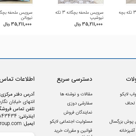
سرویس ملحفه نوزاد 3 تکه بچه
سرویس ملحفه بچگانه 3 تکه
نیوشیپ
نیوبالن
شود. ممنون. از طرح یونیورس سرمه ای
35,211,000 ريال
35,211,000 ريال
ات
دسترسی سریع
اطلاعات تماس
اب لایکو
مقالات و نوشته ها
آدرس دفتر مرکزی:
انتهای خیابان نگار
لحاف
سفارشی دوزی
تلفن تماس فروشگا
نمایندگان فروش
اینترنتی:
02122843434
 پوش بزرگسال
مسئولیت اجتماعی لایکو
ایمیل:
group.com
شپزخانه
قوانین و مقررات خرید