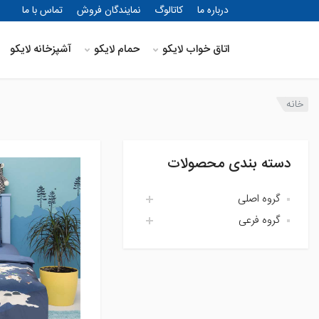
درباره ما
کاتالوگ
نمایندگان فروش
تماس با ما
اتاق خواب لایکو
حمام لایکو
آشپزخانه لایکو
خانه
دسته بندی محصولات
گروه اصلی
گروه فرعی
اتاق خواب لایکو
آشپزخانه لایکو
اکسسوری حمام
حمام لایکو
بالش و رویه بالش
پارچه
پتو