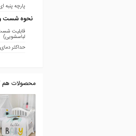
پارچه پنبه 
نحوه شست و
قابلیت شست 
لباسشویی)
حداکثر دمای آب برا
محصولات هم گ
ثبت نظر
شما می توانید با ثبت ن
افزودن نظر
مهدیه بابایی
1402/11/04 15:46:17