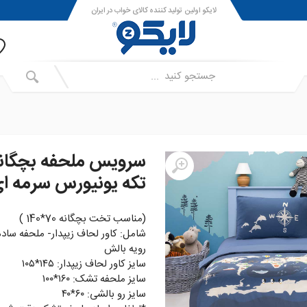
لایکو اولین تولید کننده کالای خواب در ایران
تکه یونیورس سرمه ا
(مناسب تخت بچگانه 70*140 )
شامل: کاور لحاف زیپدار- ملحفه سا
رویه بالش
سایز کاور لحاف زیپدار: ۱۴۵*۱۰۵
سایز ملحفه تشک: ۱۶۰*۱۰۰
سایز رو بالشی: ۶۰*۴۰