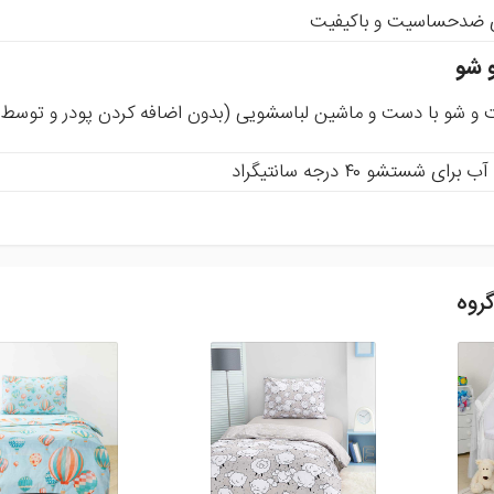
ای ضدحساسیت و باکیفیت
 شو
و شو با دست و ماشین لباسشویی (بدون اضافه کردن پودر و توسط 
ی شستشو ۴۰ درجه سانتیگراد
روه
ظر و امتیاز خود ما را در بهبود محصولات یاری رسانید .