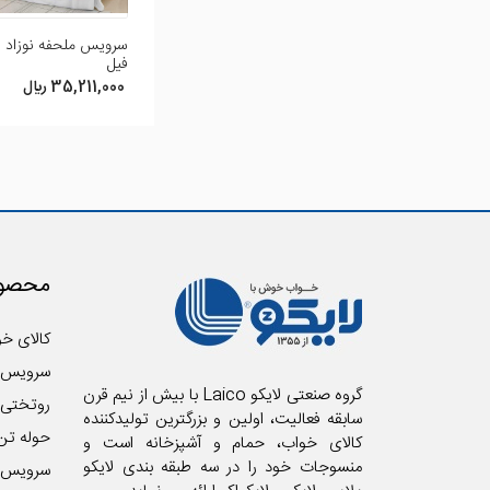
درخواست
فیل
35,211,000 ريال
میشه.ممنون
محصول
کالای خو
سرویس 
گروه صنعتی لایکو Laico با بیش از نیم قرن
روتختی
سابقه فعالیت، اولین و بزرگترین تولیدکننده
حوله تن
کالای خواب، حمام و آشپزخانه است و
منسوجات خود را در سه طبقه بندی لایکو
سرویس آ