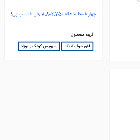
*
چهار قسط ماهانه 8,802,750 ريال با اسنپ پی!
گروه محصول
اتاق خواب لایکو
سرویس کودک و نوزاد