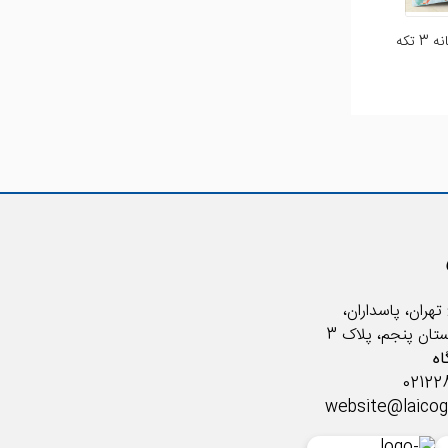
سرویس ملحفه بچگانه 3 تکه
سلام. ضمن تشکر از محصولات باکیفیت لایکو، در صورت امکان سرویس روتختی بچه گانه برای سایز ۱۲۰×۲۰۰ هم تولید
 یا طرح بالون یا نیتا. چون سرویس خواب کودکان با سایز ۱۲۰ هم تولید
تهران، پاسداران،
ستان پنجم، پلاک 3
ه
website@laico