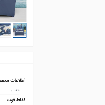
تشک فنری و محافظ
تشک
تشک میهمان و سفری
حوله استخری
حوله تن پوش بزرگسال
حوله تن پوش کودک
حوله حمامی
حوله دستی
روتختی
سرویس آشپزخانه
سرویس کودک و نوزاد
سرویس لحاف
سرویس ملحفه
کوسن
اطلاعات محص
لایکوی سبز
جنس
:
محصولات تکی
آشپزخانه
نقاط قوت