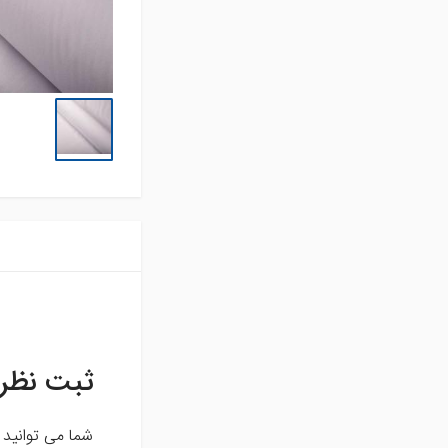
تشک فنری و محافظ
تشک
تشک میهمان و سفری
حوله استخری
حوله تن پوش بزرگسال
حوله تن پوش کودک
حوله حمامی
حوله دستی
روتختی
سرویس آشپزخانه
سرویس کودک و نوزاد
سرویس لحاف
سرویس ملحفه
کوسن
لایکوی سبز
ثبت نظر
محصولات تکی
آشپزخانه
شما می توانید ب