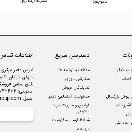
ناموجود
15,015,000 ريال
ات
دسترسی سریع
اطلاعات تماس
اب لایکو
مقالات و نوشته ها
آدرس دفتر مرکزی:
انتهای خیابان نگار
لحاف
سفارشی دوزی
تلفن تماس فروشگا
نمایندگان فروش
اینترنتی:
02122843434
 پوش بزرگسال
مسئولیت اجتماعی لایکو
ایمیل:
group.com
شپزخانه
قوانین و مقررات خرید
اینترنتی
ری
شرایط ارسال سفارشات
ویه بالش
درباره ما