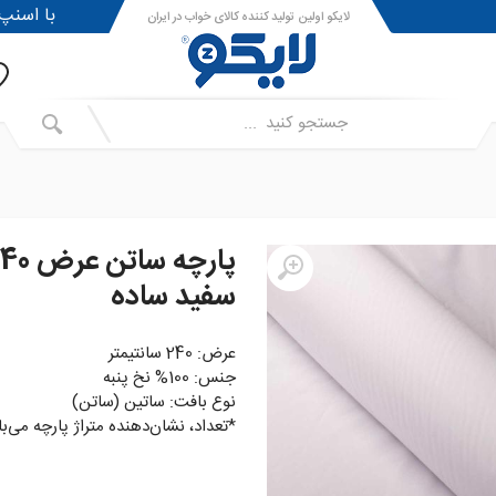
!با اسنپ پی ا
لایکو اولین تولید کننده کالای خواب در ایران
پارچه ساتن ع
سفید ساده
عرض: 240 سانتیمتر
جنس: 100% نخ پنبه
نوع بافت: ساتین (ساتن)
*تعداد، نشان‌دهنده متراژ پارچه می‌ب