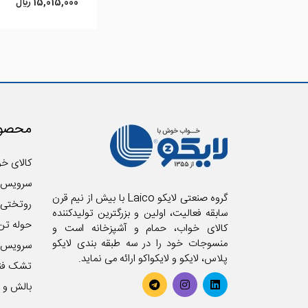
15,015,000 ريال
محصول
کالای خو
سرویس 
گروه صنعتی لایکو Laico با بیش از نیم قرن
روتختی
سابقه فعالیت، اولین و بزرگترین تولیدکننده
حوله تن
کالای خواب، حمام و آشپزخانه است و
منسوجات خود را در سه طبقه بندی لایکو
سرویس آ
پلاس، لایکو و لایکواکو ارائه می نماید.
تشک فن
بالش و ر