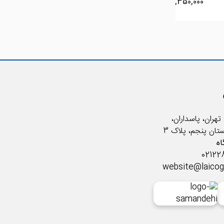
9,350,000 ريال
9,350,000 ريال
00
تهران، پاسداران،
ستان پنجم، پلاک 3
ه
website@laico