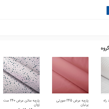
روه
 سفید راه
پارچه عرض 245 صورتی
پارچه ساتن عرض 240 ست
پرنیان
ژوان