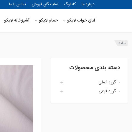
درباره ما
کاتالوگ
نمایندگان فروش
تماس با ما
اتاق خواب لایکو
حمام لایکو
آشپزخانه لایکو
خانه
دسته بندی محصولات
گروه اصلی
گروه فرعی
اتاق خواب لایکو
آشپزخانه لایکو
اکسسوری حمام
حمام لایکو
بالش و رویه بالش
پارچه
پتو