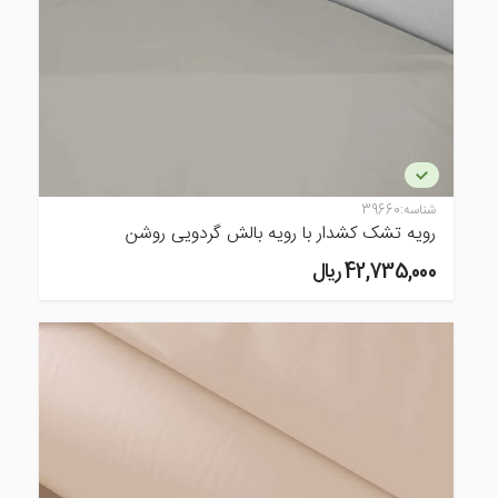
شناسه:
39660
رویه تشک کشدار با رویه بالش گردویی روشن
42,735,000 ريال