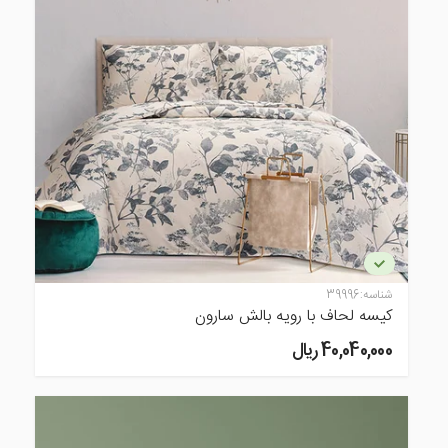
شناسه:
39996
کیسه لحاف با رویه بالش سارون
40,040,000 ريال