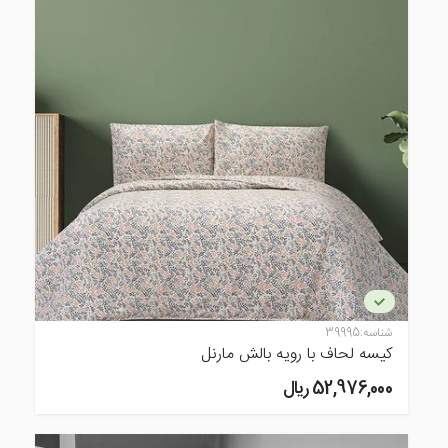
شناسه:
39995
کیسه لحاف با رویه بالش مارنل
52,976,000 ريال