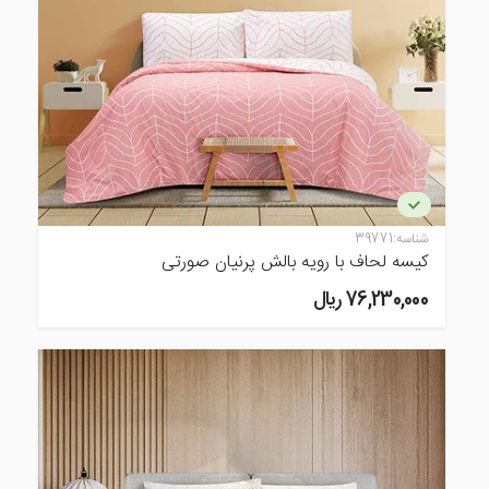
شناسه:
39771
کیسه لحاف با رویه بالش پرنیان صورتی
76,230,000 ريال