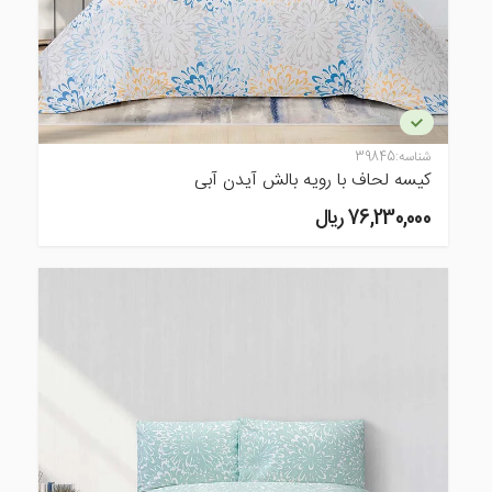
شناسه:
39845
کیسه لحاف با رویه بالش آیدن آبی
76,230,000 ريال