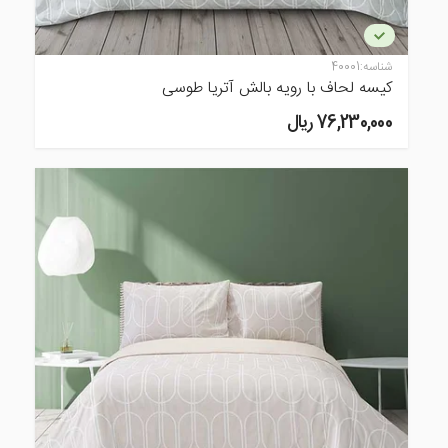
شناسه:
40001
کیسه لحاف با رویه بالش آتریا طوسی
76,230,000 ريال