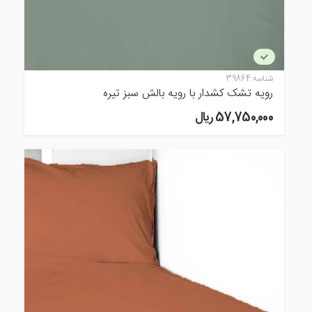
شناسه:
39864
رویه تشک کشدار با رویه بالش سبز تیره
57,750,000 ريال