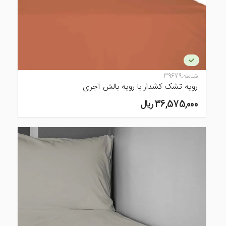
شناسه:
39679
رویه تشک کشدار با رویه بالش آجری
36,575,000 ريال