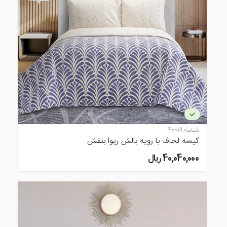
شناسه:
40019
کیسه لحاف با رویه بالش ریوا بنفش
40,040,000 ريال