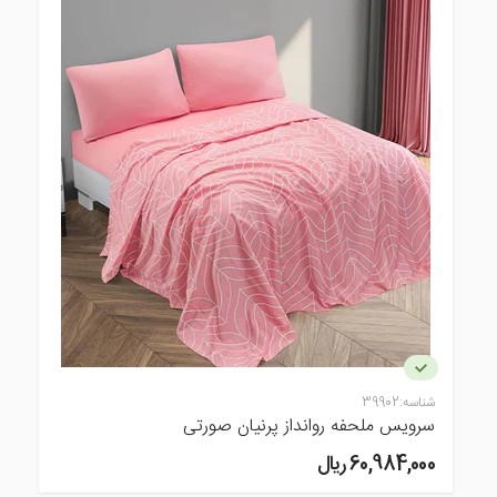
شناسه:
39902
سرویس ملحفه روانداز پرنیان صورتی
60,984,000 ريال