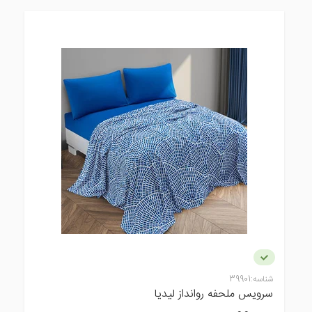
شناسه:
39901
سرویس ملحفه روانداز لیدیا