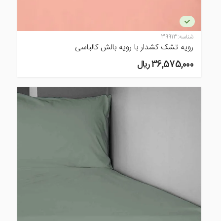
شناسه:
39913
رویه تشک کشدار با رویه بالش کالباسی
36,575,000 ريال