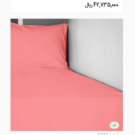
42,735,000 ريال
شناسه:
39936