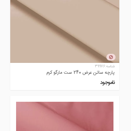
شناسه:
39976
پارچه ساتن عرض 240 ست مارگو کرم
ناموجود