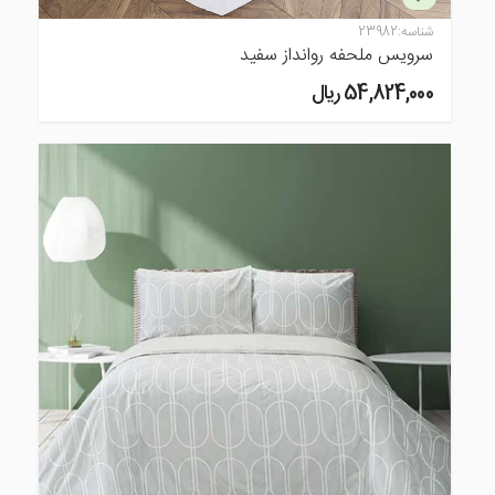
شناسه:
23982
سرویس ملحفه روانداز سفید
54,824,000 ريال