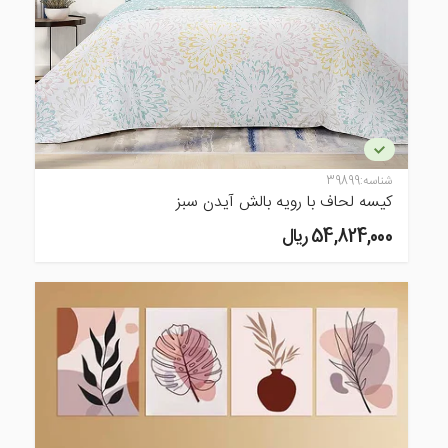
شناسه:
39899
کیسه لحاف با رویه بالش آیدن سبز
54,824,000 ريال