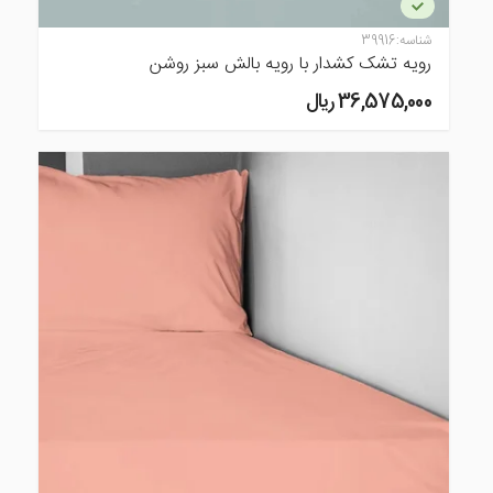
شناسه:
39916
رویه تشک کشدار با رویه بالش سبز روشن
36,575,000 ريال