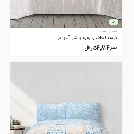
شناسه:
40000
کیسه لحاف با رویه بالش آتریا بژ
54,824,000 ريال