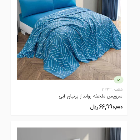
شناسه:
39922
سرویس ملحفه روانداز پرنیان آبی
66,990,000 ريال