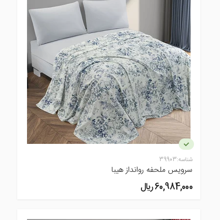
شناسه:
39903
سرویس ملحفه روانداز هیبا
60,984,000 ريال