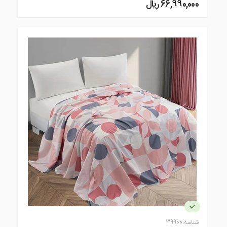
66,990,000 ريال
شناسه:
39900