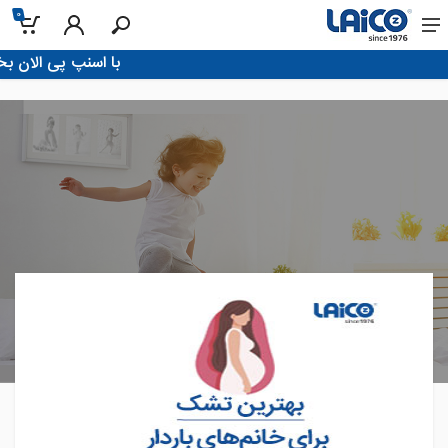
0
!با اسنپ پی الان بخر، تو 4 قسط پرداخ